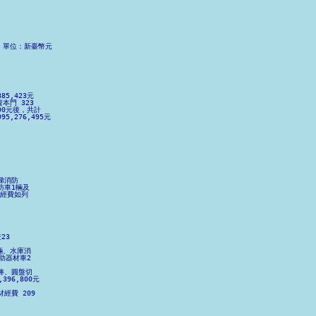
    單位：新臺幣元

         

          

             

85,423元

資本門 323   

,090元後，共計 

95,276,495元

           

             

            

             

            

          

             

            

梯消防

消防車1輛及 

款經費如列 

            

            

         

             

            

3

          

1輛、水庫消 

救助器材車2 

           

撬棒、圓盤切

396,800元

             

材經費 209

            

          

            
