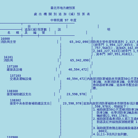
                             臺北市地方總預算

                    歲 出 機 關 別 追 加 (減) 預 算 表

                             中華民國 97 年度                              
────────────┬────────┬───────────────────

               目                   │                │                      
─────────────┤ 追加(減)預算數 │    說                         明     

   名   稱   及   編   號     │                │                            
────────────┼────────┼───────────────────

│16000                           │                │                         
 │消防局主管                      │      65,342,090│消防局主管年度預算原列 2,317,8
│                                │                │(經常門 1,994,127,855元，
 │                                │                │,757,568元)，追加65,342
│                                │                │2,383,227,513元(經常門 1,9
│                                │                │，資本門 387,951,018元)。  
│　16101                         │                │                         
│　消防局                        │      65,342,090│                          
│                                │                │                         
│　　137100                      │                │                          
│　　建築及設備                  │      40,594,472│                            
│                                │                │                         
│　　　137103                    │                │                          
 3│　　　交通及運輸設備            │      40,594,472│內政部消防署補助本市購置50公尺雲
 │                                │                │車1輛、水庫消防車1輛、化學
 │                                │                │救助器材車2輛，追加本市配合
│                                │                │數。                      
│　　138300                      │                │                          
 │　　接受補助建設支出            │      23,598,978│                             
│                                │                │                         
│　　　138302                    │                │                          
│ 1│　　　接受中央各部會補助建設支出│      23,598,978│追加內政部消防署補助本市辦理各項計畫2
│                                │                │,598,978元，明細如下︰      
 │                                │                │1.補助購置50公尺雲梯消防車
 │                                │                │  防車1輛、化學消防車1輛及
│                                │                │  輛經費21,993,178元。     
 │                                │                │2.補助購置義勇消防人員三叉
 │                                │                │  割器及紅外線熱探測槍經費 1,
│                                │                │  。                     
 │                                │                │3.補助購置救難志願組織裝備器
│                                │                │  ,000元。                
 │                                │                │4.以上1-3項共計如列數。     
│　　133900                      │                │                          