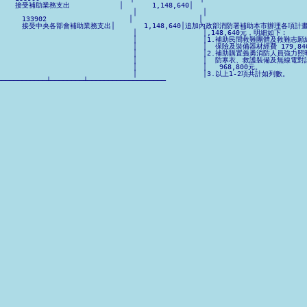
 │　　接受補助業務支出            │       1,148,640│                             
│                                │                │                         
│　　　133902                    │                │                          
│ 1│　　　接受中央各部會補助業務支出│       1,148,640│追加內政部消防署補助本市辦理各項計畫 
│                                │                │,148,640元，明細如下︰      
 │                                │                │1.補助民間救難團體及救難志
 │                                │                │  保險及裝備器材經費 179,84
 │                                │                │2.補助購置義勇消防人員強力
 │                                │                │  防寒衣、救護裝備及無線電
│                                │                │   968,800元。            
 │                                │                │3.以上1-2項共計如列數。     