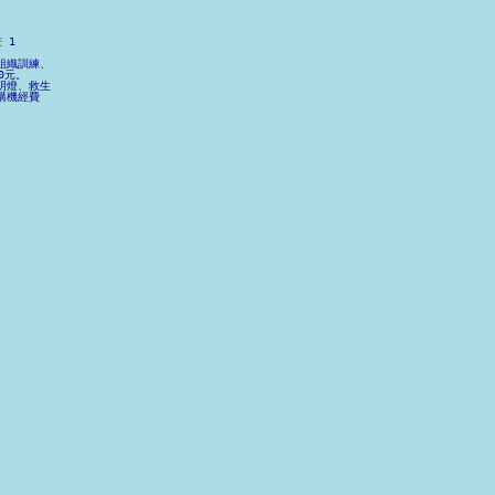
         

             

            

1

          

願組織訓練、

0元。      

照明燈、救生

對講機經費  

            

          
